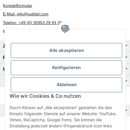
Kontaktformular
E-Mail: info@subtiel.com
Telefon: +49 (0) 35953 29 93 30
Mo-Fr: 8:00 Uhr - 17:00 Uhr
Zahlung/Versand
Alle akzeptieren
Rechtliches
Konfigurieren
Informationen
Katalog zur Hand?
Ablehnen
Wie wir Cookies & Co nutzen
Zur Schnellbestellung
Durch Klicken auf „Alle akzeptieren“ gestatten Sie den
Noch kein Katalog?
Einsatz folgender Dienste auf unserer Website: YouTube,
Vimeo, ReCaptcha, Google Fonts. Sie können die
Preisliste anschauen
Einstellung jederzeit ändern (Fingerabdruck-Icon links