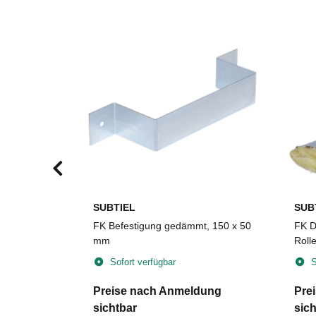
SUBTIEL
SUB
um,
FK Befestigung gedämmt, 150 x 50
FK D
30 x 4 mm,
mm
Roll
Sofort verfügbar
S
dung
Preise nach Anmeldung
Pre
sichtbar
sich