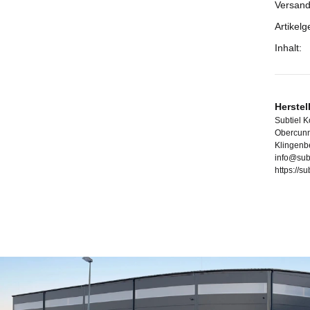
Versand
Artikelg
Inhalt:
Herstel
Subtiel 
Obercunn
Klingenb
info@sub
https://s