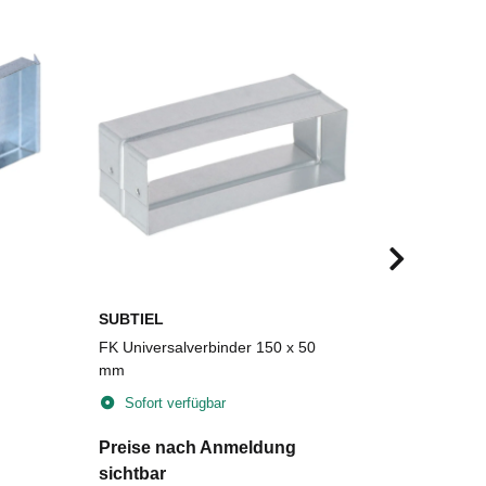
SUBTIEL
SUBTIEL
FK Universalverbinder 150 x 50
FLEX-foam 
mm
Plattengrö
selbstkleb
Sofort verfügbar
Sofort v
Preise nach Anmeldung
Preise n
sichtbar
sichtbar