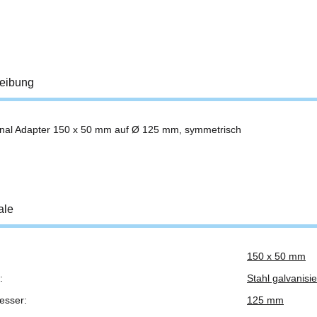
eibung
nal Adapter 150 x 50 mm auf Ø 125 mm, symmetrisch
ale
150 x 50 mm
ukteigenschaft
:
Stahl galvanisie
esser:
125 mm