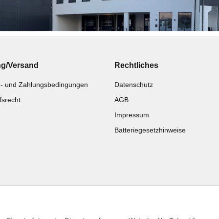
ng/Versand
Rechtliches
- und Zahlungsbedingungen
Datenschutz
fsrecht
AGB
Impressum
Batteriegesetzhinweise
Katalog zur Hand?
Noch kein Katalog?
Zur Schnellbestellung
Preisliste anschauen