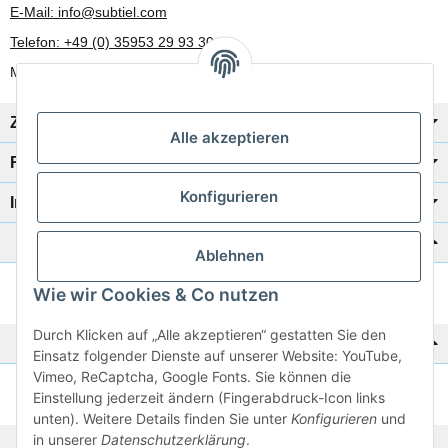
E-Mail: info@subtiel.com
Telefon: +49 (0) 35953 29 93 30
Mo-Fr: 8:00 Uhr - 17:00 Uhr
Zahlung/Versand
Alle akzeptieren
Rechtliches
Konfigurieren
Informationen
Katalog zur Hand?
Ablehnen
Wie wir Cookies & Co nutzen
Zur Schnellbestellung
Durch Klicken auf „Alle akzeptieren“ gestatten Sie den
Noch kein Katalog?
Einsatz folgender Dienste auf unserer Website: YouTube,
Vimeo, ReCaptcha, Google Fonts. Sie können die
Preisliste anschauen
Einstellung jederzeit ändern (Fingerabdruck-Icon links
unten). Weitere Details finden Sie unter
Konfigurieren
und
in unserer
Datenschutzerklärung
.
© 2026 subtiel-shop.de