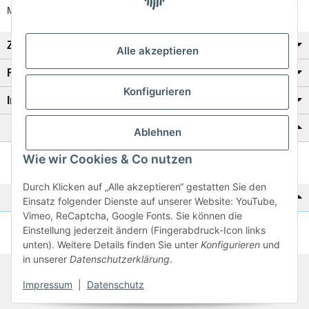
Mo-Fr: 8:00 Uhr - 17:00 Uhr
Zahlung/Versand
Alle akzeptieren
Rechtliches
Konfigurieren
Informationen
Katalog zur Hand?
Ablehnen
Wie wir Cookies & Co nutzen
Zur Schnellbestellung
Durch Klicken auf „Alle akzeptieren“ gestatten Sie den
Noch kein Katalog?
Einsatz folgender Dienste auf unserer Website: YouTube,
Vimeo, ReCaptcha, Google Fonts. Sie können die
Einstellung jederzeit ändern (Fingerabdruck-Icon links
Preisliste anschauen
unten). Weitere Details finden Sie unter
Konfigurieren
und
in unserer
Datenschutzerklärung
.
© 2026 subtiel-shop.de
Impressum
|
Datenschutz
* Alle Preise inkl. gesetzlicher USt.