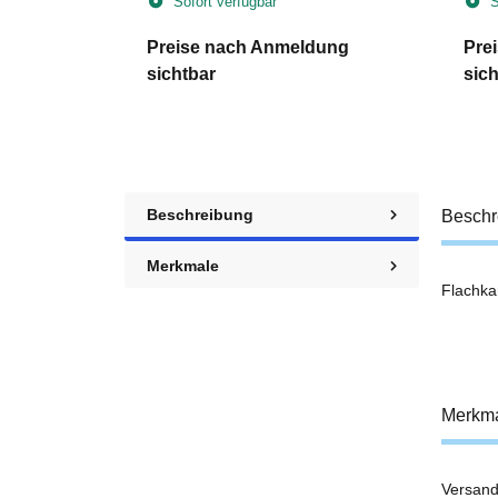
Sofort verfügbar
S
dung
Preise nach Anmeldung
Pre
sichtbar
sich
Beschreibung
Beschr
Merkmale
Flachka
Merkm
Versand
Prod
Wert