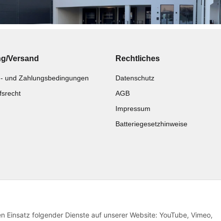
ng/Versand
Rechtliches
- und Zahlungsbedingungen
Datenschutz
fsrecht
AGB
Impressum
Batteriegesetzhinweise
Katalog zur Hand?
Noch kein Katalog?
Zur Schnellbestellung
Preisliste anschauen
den Einsatz folgender Dienste auf unserer Website: YouTube, Vimeo,