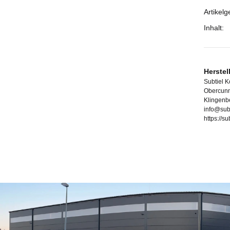
Artikelg
Inhalt:
Herstel
Subtiel 
Obercunn
Klingenb
info@sub
https://s