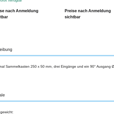
ofort verfügbar
ise nach Anmeldung
Preise nach Anmeldung
tbar
sichtbar
eibung
nal Sammelkasten 250 x 50 mm, drei Eingänge und ein 90° Ausgang
ale
gewicht:
ukteigenschaft