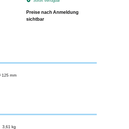
Sofort verfügbar
Sofort v
Preise nach Anmeldung
Preise n
sichtbar
sichtbar
 Ø 125 mm
3,61 kg