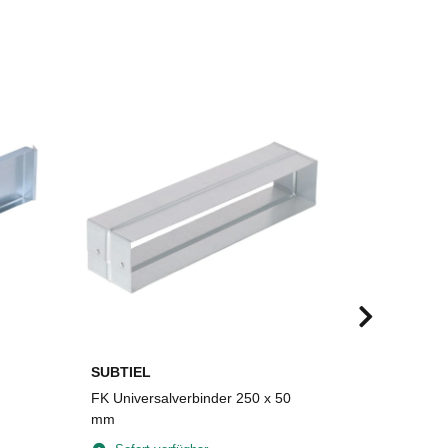
SUBTIEL
SUBTIEL
FK Universalverbinder 250 x 50
FLEX-foam 
mm
Plattengrö
selbstkleb