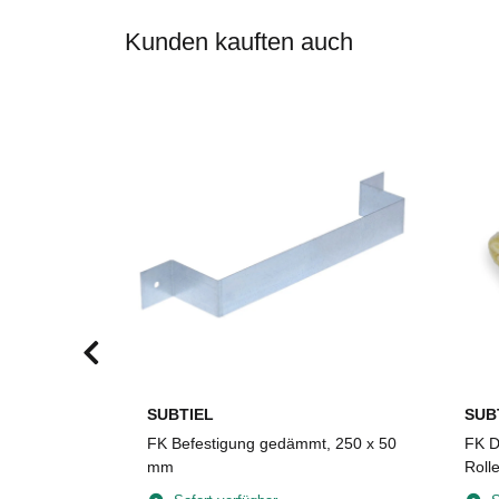
Kunden kauften auch
SUBTIEL
SUB
um,
FK Befestigung gedämmt, 250 x 50
FK D
30 x 4 mm,
mm
Roll