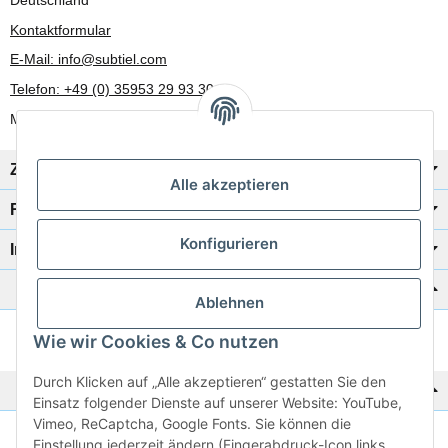
Kontaktformular
E-Mail: info@subtiel.com
Telefon: +49 (0) 35953 29 93 30
Mo-Fr: 8:00 Uhr - 17:00 Uhr
Zahlung/Versand
Alle akzeptieren
Rechtliches
Konfigurieren
Informationen
Katalog zur Hand?
Ablehnen
Wie wir Cookies & Co nutzen
Zur Schnellbestellung
Durch Klicken auf „Alle akzeptieren“ gestatten Sie den
Noch kein Katalog?
Einsatz folgender Dienste auf unserer Website: YouTube,
Vimeo, ReCaptcha, Google Fonts. Sie können die
Preisliste anschauen
Einstellung jederzeit ändern (Fingerabdruck-Icon links