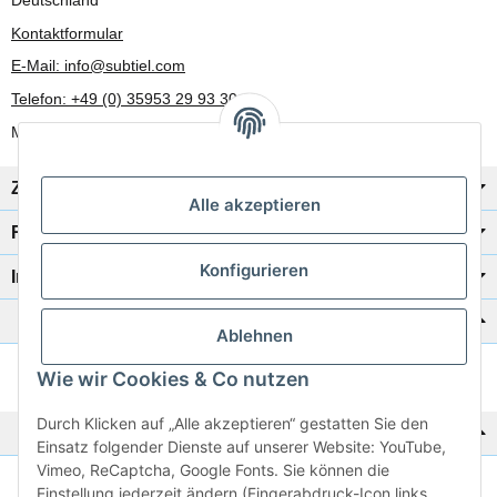
Kontaktformular
E-Mail: info@subtiel.com
Telefon: +49 (0) 35953 29 93 30
Mo-Fr: 8:00 Uhr - 17:00 Uhr
Zahlung/Versand
Alle akzeptieren
Rechtliches
Konfigurieren
Informationen
Katalog zur Hand?
Ablehnen
Wie wir Cookies & Co nutzen
Zur Schnellbestellung
Durch Klicken auf „Alle akzeptieren“ gestatten Sie den
Noch kein Katalog?
Einsatz folgender Dienste auf unserer Website: YouTube,
Vimeo, ReCaptcha, Google Fonts. Sie können die
Preisliste anschauen
Einstellung jederzeit ändern (Fingerabdruck-Icon links