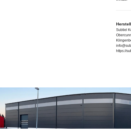
Herstel
Subtiel 
Obercunn
Klingenb
info@sub
https://s