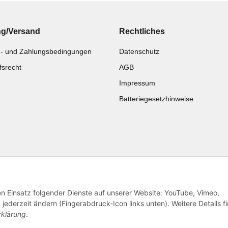
ng/Versand
Rechtliches
- und Zahlungsbedingungen
Datenschutz
fsrecht
AGB
Impressum
Batteriegesetzhinweise
Katalog zur Hand?
Noch kein Katalog?
Zur Schnellbestellung
Preisliste anschauen
den Einsatz folgender Dienste auf unserer Website: YouTube, Vimeo,
jederzeit ändern (Fingerabdruck-Icon links unten). Weitere Details f
rklärung
.