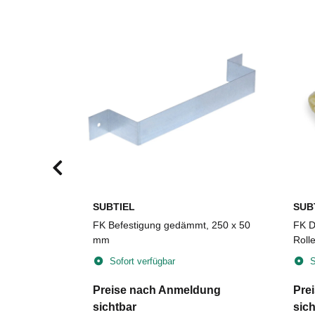
SUBTIEL
SUB
um,
FK Befestigung gedämmt, 250 x 50
FK D
30 x 4 mm,
mm
Roll
Sofort verfügbar
S
dung
Preise nach Anmeldung
Pre
sichtbar
sich