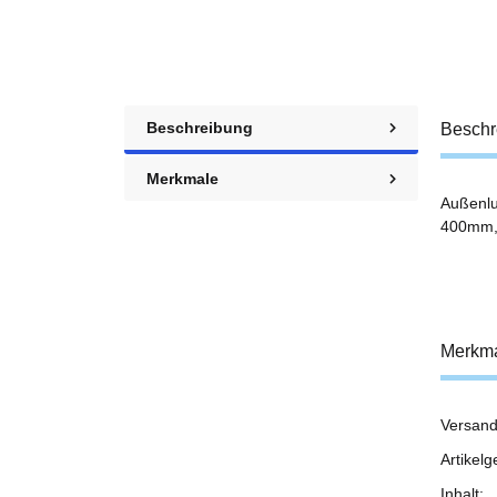
Beschreibung
Beschr
Merkmale
Außenlu
400mm, 
Merkm
Versand
Prod
Wert
Artikelg
Inhalt: