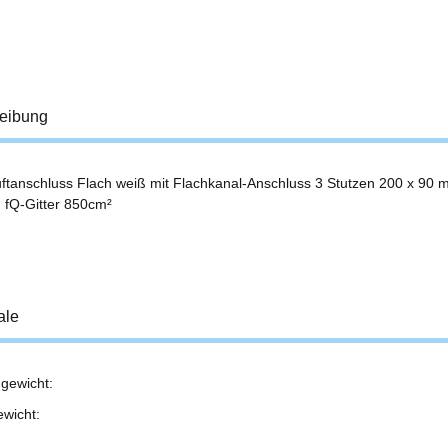
eibung
ftanschluss Flach weiß mit Flachkanal-Anschluss 3 Stutzen 200 x 90 m
fQ-Gitter 850cm²
ale
gewicht:
ukteigenschaft
ewicht: