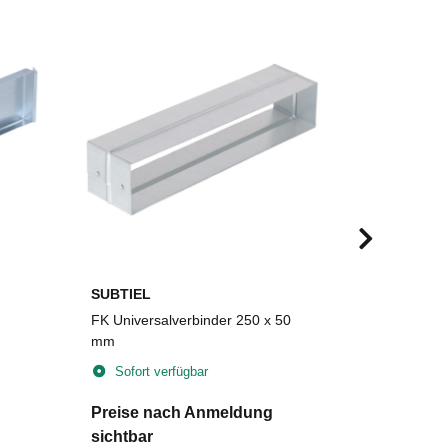
SUBTIEL
SUBTIEL
FK Universalverbinder 250 x 50
FLEX-foam 
mm
Plattengrö
selbstkleb
Sofort verfügbar
Sofort v
Preise nach Anmeldung
Preise n
sichtbar
sichtbar