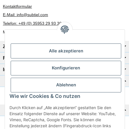
Kontaktformular
E-Mail: info@subtiel.com
Telefon: +49 (0) 35953 29 93 30
Mo-Fr: 8:00 Uhr - 17:00 Uhr
Zahlung/Versand
Alle akzeptieren
Rechtliches
Konfigurieren
Informationen
Katalog zur Hand?
Ablehnen
Wie wir Cookies & Co nutzen
Zur Schnellbestellung
Durch Klicken auf „Alle akzeptieren“ gestatten Sie den
Noch kein Katalog?
Einsatz folgender Dienste auf unserer Website: YouTube,
Vimeo, ReCaptcha, Google Fonts. Sie können die
Preisliste anschauen
Einstellung jederzeit ändern (Fingerabdruck-Icon links