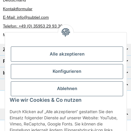
Kontaktformular
E-Mail: info@subtiel.com
Telefon: +49 (0) 35953 29 93 30
Mo-Fr: 8:00 Uhr - 17:00 Uhr
Zahlung/Versand
Alle akzeptieren
Rechtliches
Konfigurieren
Informationen
Katalog zur Hand?
Ablehnen
Wie wir Cookies & Co nutzen
Zur Schnellbestellung
Durch Klicken auf „Alle akzeptieren“ gestatten Sie den
Noch kein Katalog?
Einsatz folgender Dienste auf unserer Website: YouTube,
Vimeo, ReCaptcha, Google Fonts. Sie können die
Preisliste anschauen
Einstellung jederzeit ändern (Fingerabdruck-Icon links