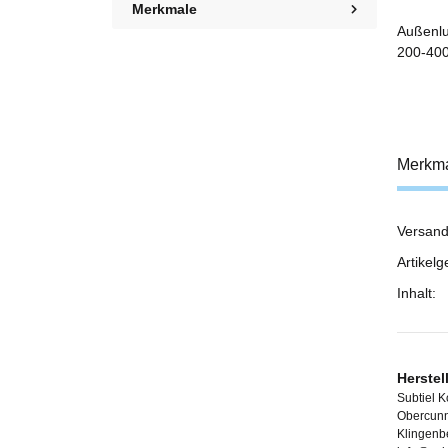
Merkmale
Außenlu
200-400
Merkm
Versand
Prod
Wert
Artikelg
Inhalt:
Herstel
Subtiel 
Obercunn
Klingenb