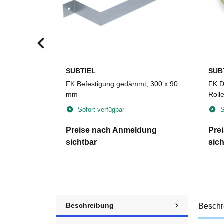
SUBTIEL
SUB
um,
FK Befestigung gedämmt, 300 x 90
FK D
30 x 4 mm,
mm
Roll
Sofort verfügbar
S
dung
Preise nach Anmeldung
Pre
sichtbar
sich
Beschreibung
Beschr