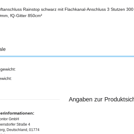
ftanschluss Rainstop schwarz mit Flachkanal-Anschluss 3 Stutzen 300
mm, fQ-Gitter 850cm²
ale
gewicht:
ukteigenschaft
ewicht:
Angaben zur Produktsich
lerinformationen:
Kontor GmbH
ersdorfer Straße 4
erg, Deutschland, 01774