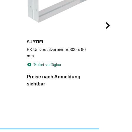
SUBTIEL
SUBTIEL
FK Universalverbinder 300 x 90
FLEX-foam 
mm
Plattengrö
selbstkleb
Sofort verfügbar
Sofort v
Preise nach Anmeldung
Preise n
sichtbar
sichtbar