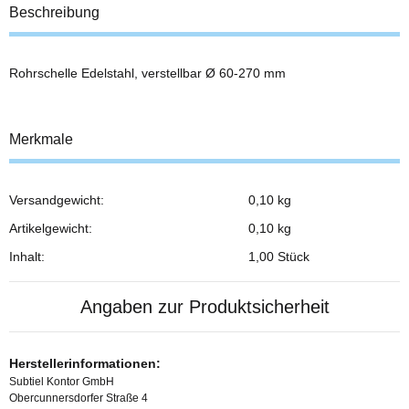
Beschreibung
Rohrschelle Edelstahl, verstellbar Ø 60-270 mm
Merkmale
Versandgewicht:
0,10 kg
Produkteigenschaft
Wert
Artikelgewicht:
0,10
kg
Inhalt:
1,00 Stück
Angaben zur Produktsicherheit
Herstellerinformationen:
Subtiel Kontor GmbH
Obercunnersdorfer Straße 4