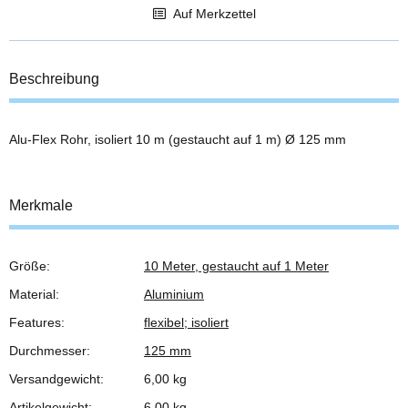
Auf Merkzettel
Beschreibung
Alu-Flex Rohr, isoliert 10 m (gestaucht auf 1 m) Ø 125 mm
Merkmale
Größe:
10 Meter, gestaucht auf 1 Meter
Produkteigenschaft
Wert
Material:
Aluminium
Features:
flexibel; isoliert
Durchmesser:
125 mm
Versandgewicht:
6,00 kg
Artikelgewicht:
6,00
kg