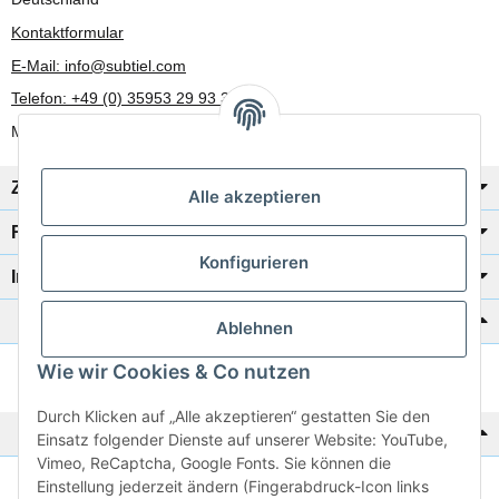
Kontaktformular
E-Mail: info@subtiel.com
Telefon: +49 (0) 35953 29 93 30
Mo-Fr: 8:00 Uhr - 17:00 Uhr
Zahlung/Versand
Alle akzeptieren
Rechtliches
Konfigurieren
Informationen
Katalog zur Hand?
Ablehnen
Wie wir Cookies & Co nutzen
Zur Schnellbestellung
Durch Klicken auf „Alle akzeptieren“ gestatten Sie den
Noch kein Katalog?
Einsatz folgender Dienste auf unserer Website: YouTube,
Vimeo, ReCaptcha, Google Fonts. Sie können die
Einstellung jederzeit ändern (Fingerabdruck-Icon links
Preisliste anschauen