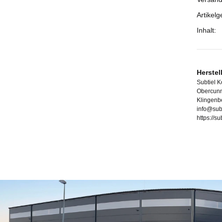
Artikelg
Inhalt:
Herstel
Subtiel 
Obercunn
Klingenb
info@sub
https://s