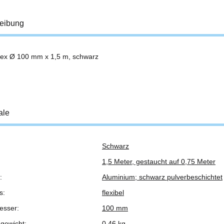
eibung
lex Ø 100 mm x 1,5 m, schwarz
ale
Schwarz
ukteigenschaft
1,5 Meter, gestaucht auf 0,75 Meter
:
Aluminium; schwarz pulverbeschichtet
s:
flexibel
esser:
100 mm
gewicht:
0,46 kg