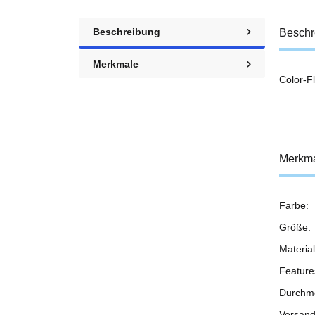
Beschreibung
Beschr
Merkmale
Color-F
Merkm
Farbe:
Prod
Wert
Größe:
Material
Feature
Durchm
Versand