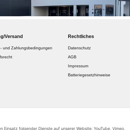
ng/Versand
Rechtliches
- und Zahlungsbedingungen
Datenschutz
fsrecht
AGB
Impressum
Batteriegesetzhinweise
Katalog zur Hand?
Noch kein Katalog?
Zur Schnellbestellung
Preisliste anschauen
den Einsatz folgender Dienste auf unserer Website: YouTube, Vimeo,