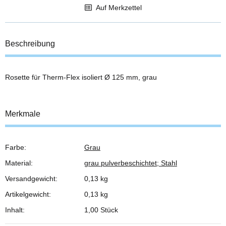
Auf Merkzettel
Beschreibung
Rosette für Therm-Flex isoliert Ø 125 mm, grau
Merkmale
Farbe:
Grau
Produkteigenschaft
Wert
Material:
grau pulverbeschichtet; Stahl
Versandgewicht:
0,13 kg
Artikelgewicht:
0,13
kg
Inhalt:
1,00 Stück