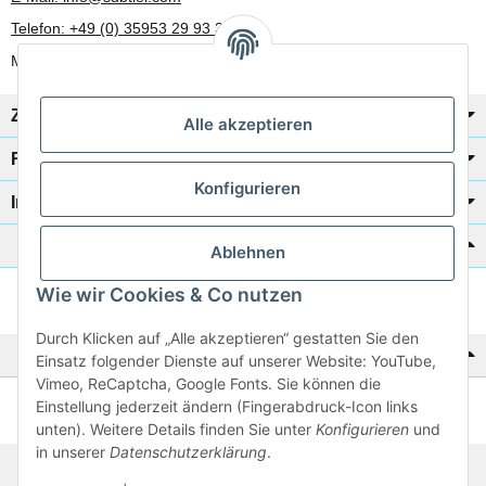
Telefon: +49 (0) 35953 29 93 30
Mo-Fr: 8:00 Uhr - 17:00 Uhr
Zahlung/Versand
Alle akzeptieren
Rechtliches
Konfigurieren
Informationen
Katalog zur Hand?
Ablehnen
Wie wir Cookies & Co nutzen
Zur Schnellbestellung
Durch Klicken auf „Alle akzeptieren“ gestatten Sie den
Noch kein Katalog?
Einsatz folgender Dienste auf unserer Website: YouTube,
Vimeo, ReCaptcha, Google Fonts. Sie können die
Einstellung jederzeit ändern (Fingerabdruck-Icon links
Preisliste anschauen
unten). Weitere Details finden Sie unter
Konfigurieren
und
in unserer
Datenschutzerklärung
.
© 2026 subtiel-shop.de