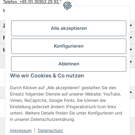
Telefon: +49 (0) 35953 29 93 30
Mo-Fr: 8:00 Uhr - 17:00 Uhr
Zahlung/Versand
Alle akzeptieren
Rechtliches
Konfigurieren
Informationen
Katalog zur Hand?
Ablehnen
Wie wir Cookies & Co nutzen
Zur Schnellbestellung
Durch Klicken auf „Alle akzeptieren“ gestatten Sie den
Noch kein Katalog?
Einsatz folgender Dienste auf unserer Website: YouTube,
Vimeo, ReCaptcha, Google Fonts. Sie können die
Einstellung jederzeit ändern (Fingerabdruck-Icon links
Preisliste anschauen
unten). Weitere Details finden Sie unter
Konfigurieren
und
in unserer
Datenschutzerklärung
.
© 2026 subtiel-shop.de
Impressum
|
Datenschutz
* Alle Preise inkl. gesetzlicher USt.