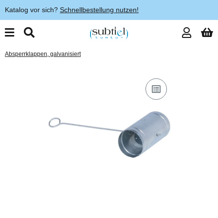
Katalog vor sich?
Schnellbestellung nutzen!
Absperrklappen, galvanisiert