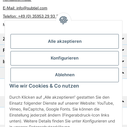
E-Mail: info@subtiel.com
Telefon: +49 (0) 35953 29 93 30
Mo-Fr: 8:00 Uhr - 17:00 Uhr
Zahlung/Versand
Alle akzeptieren
Rechtliches
Konfigurieren
Informationen
Katalog zur Hand?
Ablehnen
Wie wir Cookies & Co nutzen
Zur Schnellbestellung
Durch Klicken auf „Alle akzeptieren“ gestatten Sie den
Noch kein Katalog?
Einsatz folgender Dienste auf unserer Website: YouTube,
Vimeo, ReCaptcha, Google Fonts. Sie können die
Einstellung jederzeit ändern (Fingerabdruck-Icon links
Preisliste anschauen
unten). Weitere Details finden Sie unter
Konfigurieren
und
in unserer
Datenschutzerklärung
.