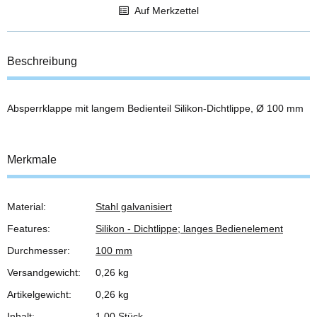
Auf Merkzettel
Beschreibung
Absperrklappe mit langem Bedienteil Silikon-Dichtlippe, Ø 100 mm
Merkmale
Material:
Stahl galvanisiert
Produkteigenschaft
Wert
Features:
Silikon - Dichtlippe; langes Bedienelement
Durchmesser:
100 mm
Versandgewicht:
0,26 kg
Artikelgewicht:
0,26
kg
Inhalt:
1,00 Stück