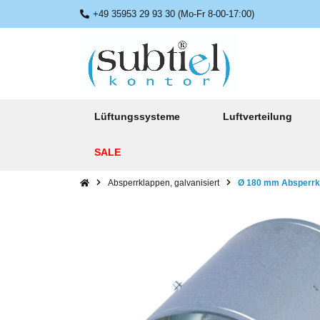
+49 35953 29 93 30 (Mo-Fr 8-00-17:00)
Lüftungssysteme
Luftverteilung
SALE
Absperrklappen, galvanisiert
Ø 180 mm Absperrkla