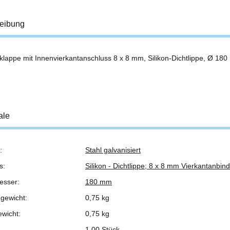
eibung
klappe mit Innenvierkantanschluss 8 x 8 mm, Silikon-Dichtlippe, Ø 18
ale
:
Stahl galvanisiert
ukteigenschaft
s:
Silikon - Dichtlippe; 8 x 8 mm Vierkantanbin
esser:
180 mm
gewicht:
0,75 kg
ewicht:
0,75
kg
1,00 Stück