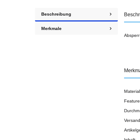
Beschreibung
Beschr
Merkmale
Absperr
Merkm
Material
Prod
Wert
Feature
Durchm
Versand
Artikelg
Inhalt: