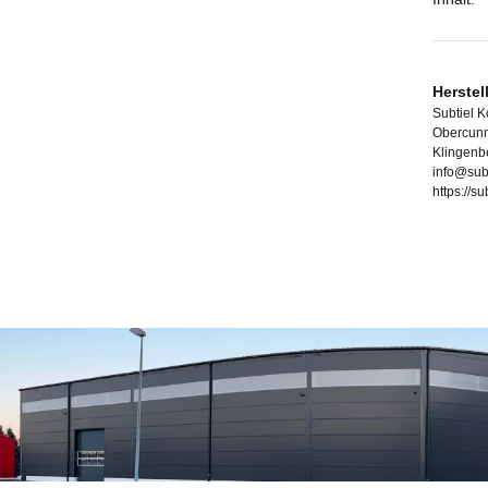
Herstel
Subtiel 
Obercunn
Klingenb
info@sub
https://s