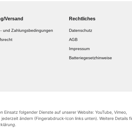
ng/Versand
Rechtliches
- und Zahlungsbedingungen
Datenschutz
fsrecht
AGB
Impressum
Batteriegesetzhinweise
Katalog zur Hand?
Noch kein Katalog?
Zur Schnellbestellung
Preisliste anschauen
den Einsatz folgender Dienste auf unserer Website: YouTube, Vimeo,
jederzeit ändern (Fingerabdruck-Icon links unten). Weitere Details f
rklärung
.