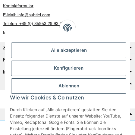
Kontaktformular
E-Mail: info@subtiel.com
Telefon: +49 (0) 35953 29 93 30
Mo-Fr: 8:00 Uhr - 17:00 Uhr
Zahlung/Versand
Alle akzeptieren
Rechtliches
Konfigurieren
Informationen
Katalog zur Hand?
Ablehnen
Wie wir Cookies & Co nutzen
Zur Schnellbestellung
Durch Klicken auf „Alle akzeptieren“ gestatten Sie den
Noch kein Katalog?
Einsatz folgender Dienste auf unserer Website: YouTube,
Vimeo, ReCaptcha, Google Fonts. Sie können die
Einstellung jederzeit ändern (Fingerabdruck-Icon links
Preisliste anschauen
unten). Weitere Details finden Sie unter
Konfigurieren
und