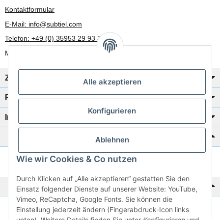
Kontaktformular
E-Mail: info@subtiel.com
Telefon: +49 (0) 35953 29 93 30
Mo-Fr: 8:00 Uhr - 17:00 Uhr
Zahlung/Versand
Alle akzeptieren
Rechtliches
Konfigurieren
Informationen
Katalog zur Hand?
Ablehnen
Wie wir Cookies & Co nutzen
Zur Schnellbestellung
Durch Klicken auf „Alle akzeptieren“ gestatten Sie den
Noch kein Katalog?
Einsatz folgender Dienste auf unserer Website: YouTube,
Vimeo, ReCaptcha, Google Fonts. Sie können die
Einstellung jederzeit ändern (Fingerabdruck-Icon links
Preisliste anschauen
unten). Weitere Details finden Sie unter
Konfigurieren
und