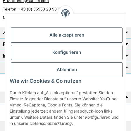
E-Mail: info@subtiel.com
Telefon: +49 (0) 35953 29 93 30
Mo-Fr: 8:00 Uhr - 17:00 Uhr
Zahlung/Versand
Alle akzeptieren
Rechtliches
Konfigurieren
Informationen
Katalog zur Hand?
Ablehnen
Wie wir Cookies & Co nutzen
Zur Schnellbestellung
Durch Klicken auf „Alle akzeptieren“ gestatten Sie den
Noch kein Katalog?
Einsatz folgender Dienste auf unserer Website: YouTube,
Vimeo, ReCaptcha, Google Fonts. Sie können die
Einstellung jederzeit ändern (Fingerabdruck-Icon links
Preisliste anschauen
unten). Weitere Details finden Sie unter
Konfigurieren
und
in unserer
Datenschutzerklärung
.
© 2026 subtiel-shop.de