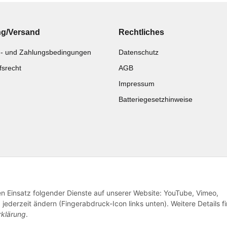
ng/Versand
Rechtliches
- und Zahlungsbedingungen
Datenschutz
fsrecht
AGB
Impressum
Batteriegesetzhinweise
Katalog zur Hand?
Noch kein Katalog?
Zur Schnellbestellung
Preisliste anschauen
den Einsatz folgender Dienste auf unserer Website: YouTube, Vimeo,
jederzeit ändern (Fingerabdruck-Icon links unten). Weitere Details f
rklärung
.