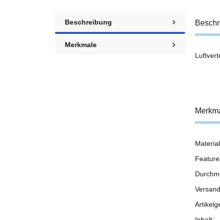
Beschreibung
Beschr
Merkmale
Luftver
Merkm
Material
Prod
Wert
Feature
Durchm
Versand
Artikelg
Inhalt: