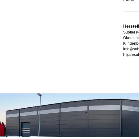
Herstel
Subtiel 
Obercunn
Klingenb
info@sub
https://s