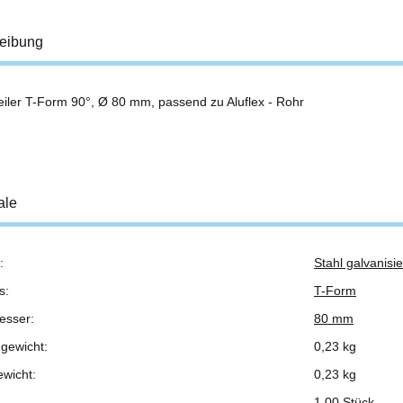
eibung
teiler T-Form 90°, Ø 80 mm, passend zu Aluflex - Rohr
ale
:
Stahl galvanisie
ukteigenschaft
s:
T-Form
esser:
80 mm
gewicht:
0,23 kg
ewicht:
0,23
kg
1,00 Stück