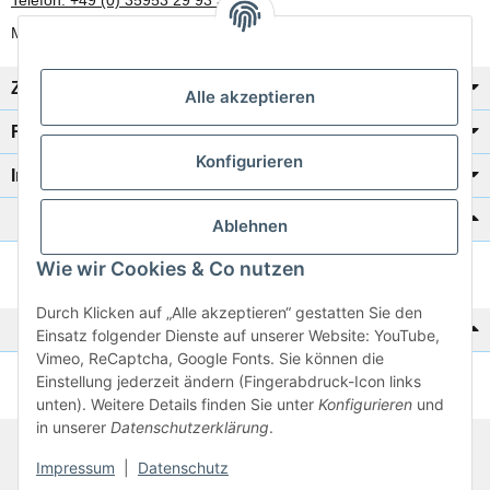
Telefon: +49 (0) 35953 29 93 30
Mo-Fr: 8:00 Uhr - 17:00 Uhr
Zahlung/Versand
Alle akzeptieren
Rechtliches
Konfigurieren
Informationen
Katalog zur Hand?
Ablehnen
Wie wir Cookies & Co nutzen
Zur Schnellbestellung
Durch Klicken auf „Alle akzeptieren“ gestatten Sie den
Noch kein Katalog?
Einsatz folgender Dienste auf unserer Website: YouTube,
Vimeo, ReCaptcha, Google Fonts. Sie können die
Einstellung jederzeit ändern (Fingerabdruck-Icon links
Preisliste anschauen
unten). Weitere Details finden Sie unter
Konfigurieren
und
in unserer
Datenschutzerklärung
.
© 2026 subtiel-shop.de
Impressum
|
Datenschutz
* Alle Preise inkl. gesetzlicher USt.