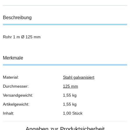
Beschreibung
Rohr 1 m Ø 125 mm
Merkmale
Material:
Stahl galvanisiert
Produkteigenschaft
Wert
Durchmesser:
125 mm
Versandgewicht:
1,55 kg
Artikelgewicht:
1,55
kg
Inhalt:
1,00 Stück
Angaben zur Produktsicherheit