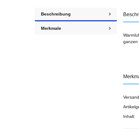
Beschreibung
Beschr
Merkmale
Warmluf
ganzen
Merkm
Versand
Prod
Wert
Artikelg
Inhalt: