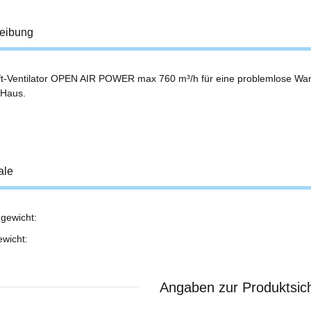
eibung
t-Ventilator OPEN AIR POWER max 760 m³/h für eine problemlose Warm
 Haus.
ale
gewicht:
ukteigenschaft
ewicht:
Angaben zur Produktsich