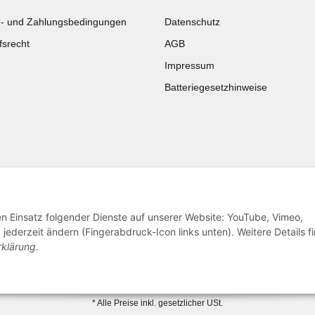
- und Zahlungsbedingungen
Datenschutz
fsrecht
AGB
Impressum
Batteriegesetzhinweise
Katalog zur Hand?
Noch kein Katalog?
Zur Schnellbestellung
Preisliste anschauen
den Einsatz folgender Dienste auf unserer Website: YouTube, Vimeo,
jederzeit ändern (Fingerabdruck-Icon links unten). Weitere Details f
rklärung
.
© 2026 subtiel-shop.de
* Alle Preise inkl. gesetzlicher USt.