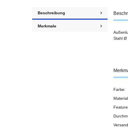
Beschreibung
Beschr
Merkmale
Außenlu
Stahl Ø
Merkm
Farbe:
Prod
Wert
Material
Feature
Durchm
Versand