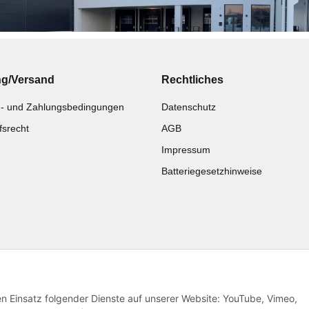
ng/Versand
Rechtliches
- und Zahlungsbedingungen
Datenschutz
fsrecht
AGB
Impressum
Batteriegesetzhinweise
Katalog zur Hand?
Noch kein Katalog?
Zur Schnellbestellung
Preisliste anschauen
den Einsatz folgender Dienste auf unserer Website: YouTube, Vimeo,