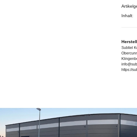
Artikelg
Inhalt:
Herstel
Subtiel 
Obercunn
Klingenb
info@sub
https://s