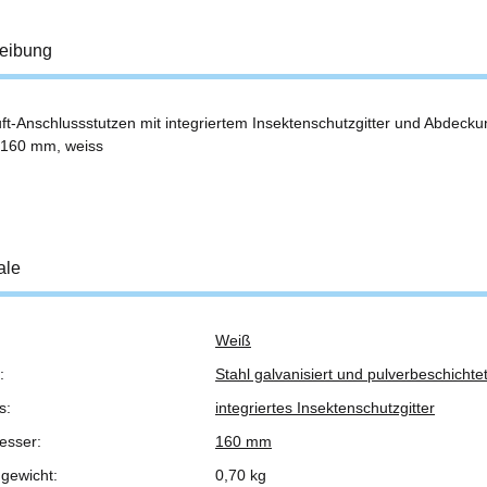
eibung
ft-Anschlussstutzen mit integriertem Insektenschutzgitter und Abdecku
 160 mm, weiss
ale
Weiß
ukteigenschaft
:
Stahl galvanisiert und pulverbeschichte
s:
integriertes Insektenschutzgitter
esser:
160 mm
gewicht:
0,70 kg