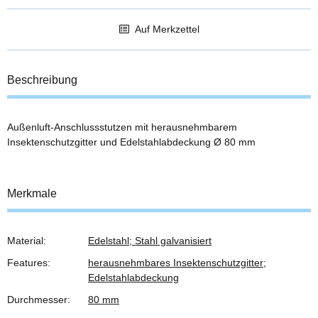
Auf Merkzettel
Beschreibung
Außenluft-Anschlussstutzen mit herausnehmbarem
Insektenschutzgitter und Edelstahlabdeckung Ø 80 mm
Merkmale
Material:
Edelstahl; Stahl galvanisiert
Produkteigenschaft
Wert
Features:
herausnehmbares Insektenschutzgitter;
Edelstahlabdeckung
Durchmesser:
80 mm