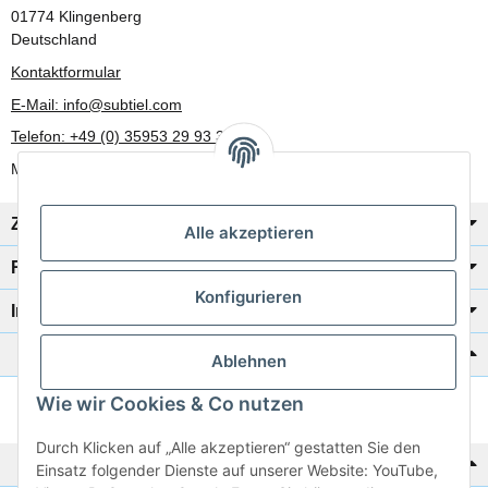
01774 Klingenberg
Deutschland
Kontaktformular
E-Mail: info@subtiel.com
Telefon: +49 (0) 35953 29 93 30
Mo-Fr: 8:00 Uhr - 17:00 Uhr
Zahlung/Versand
Alle akzeptieren
Rechtliches
Konfigurieren
Informationen
Katalog zur Hand?
Ablehnen
Wie wir Cookies & Co nutzen
Zur Schnellbestellung
Durch Klicken auf „Alle akzeptieren“ gestatten Sie den
Noch kein Katalog?
Einsatz folgender Dienste auf unserer Website: YouTube,