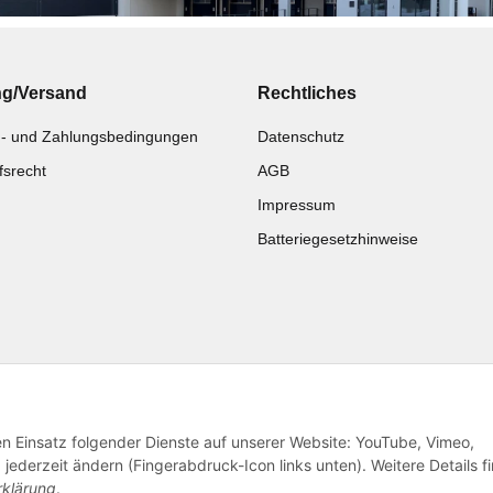
ng/Versand
Rechtliches
- und Zahlungsbedingungen
Datenschutz
fsrecht
AGB
Impressum
Batteriegesetzhinweise
Katalog zur Hand?
Noch kein Katalog?
Zur Schnellbestellung
Preisliste anschauen
den Einsatz folgender Dienste auf unserer Website: YouTube, Vimeo,
jederzeit ändern (Fingerabdruck-Icon links unten). Weitere Details f
rklärung
.