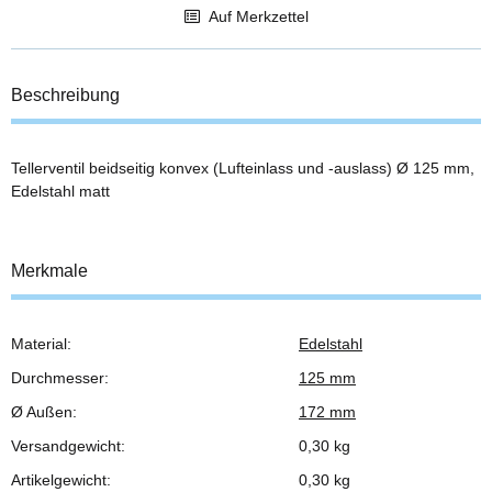
Auf Merkzettel
Beschreibung
Tellerventil beidseitig konvex (Lufteinlass und -auslass) Ø 125 mm,
Edelstahl matt
Merkmale
Material:
Edelstahl
Produkteigenschaft
Wert
Durchmesser:
125 mm
Ø Außen:
172 mm
Versandgewicht:
0,30 kg
Artikelgewicht:
0,30
kg