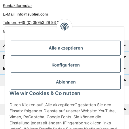
Kontaktformular
E-Mail: info@subtiel.com
Telefon: +49 (0) 35953 29 93 30
Mo-Fr: 8:00 Uhr - 17:00 Uhr
Zahlung/Versand
Alle akzeptieren
Rechtliches
Konfigurieren
Informationen
Katalog zur Hand?
Ablehnen
Wie wir Cookies & Co nutzen
Zur Schnellbestellung
Durch Klicken auf „Alle akzeptieren“ gestatten Sie den
Noch kein Katalog?
Einsatz folgender Dienste auf unserer Website: YouTube,
Vimeo, ReCaptcha, Google Fonts. Sie können die
Einstellung jederzeit ändern (Fingerabdruck-Icon links
Preisliste anschauen
unten). Weitere Details finden Sie unter
Konfigurieren
und