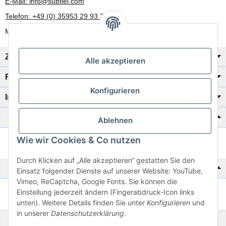
E-Mail: info@subtiel.com
Telefon: +49 (0) 35953 29 93 30
Mo-Fr: 8:00 Uhr - 17:00 Uhr
Zahlung/Versand
Alle akzeptieren
Rechtliches
Konfigurieren
Informationen
Katalog zur Hand?
Ablehnen
Wie wir Cookies & Co nutzen
Zur Schnellbestellung
Durch Klicken auf „Alle akzeptieren“ gestatten Sie den
Noch kein Katalog?
Einsatz folgender Dienste auf unserer Website: YouTube,
Vimeo, ReCaptcha, Google Fonts. Sie können die
Einstellung jederzeit ändern (Fingerabdruck-Icon links
Preisliste anschauen
unten). Weitere Details finden Sie unter
Konfigurieren
und
in unserer
Datenschutzerklärung
.
© 2026 subtiel-shop.de