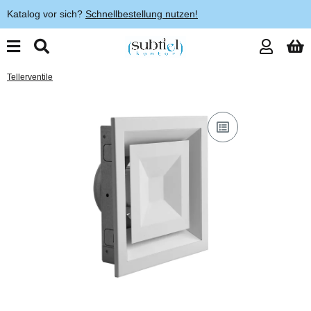
Katalog vor sich?
Schnellbestellung nutzen!
Tellerventile