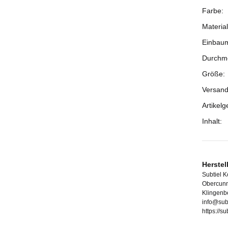
Farbe:
Prod
Wert
Material
Einbau
Durchm
Größe:
Versand
Artikelg
Inhalt:
Herstel
Subtiel 
Obercunn
Klingenb
info@sub
https://s