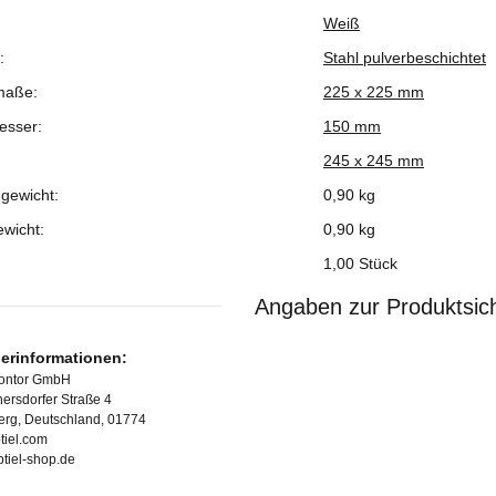
Weiß
ukteigenschaft
:
Stahl pulverbeschichtet
maße:
225 x 225 mm
esser:
150 mm
245 x 245 mm
gewicht:
0,90 kg
ewicht:
0,90
kg
1,00 Stück
Angaben zur Produktsich
lerinformationen:
Kontor GmbH
ersdorfer Straße 4
erg, Deutschland, 01774
tiel.com
ubtiel-shop.de