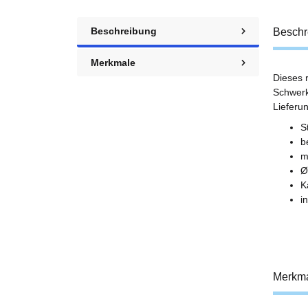
Beschreibung
Beschr
Merkmale
Dieses 
Schwerkr
Lieferu
S
b
m
Ø
K
i
Merkm