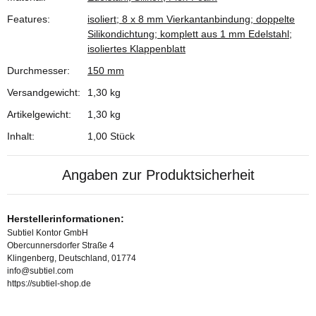
Produkteigenschaft
Wert
Features:
isoliert; 8 x 8 mm Vierkantanbindung; doppelte
Silikondichtung; komplett aus 1 mm Edelstahl;
isoliertes Klappenblatt
Durchmesser:
150 mm
Versandgewicht:
1,30 kg
Artikelgewicht:
1,30
kg
Inhalt:
1,00 Stück
Angaben zur Produktsicherheit
Herstellerinformationen:
Subtiel Kontor GmbH
Obercunnersdorfer Straße 4
Klingenberg, Deutschland, 01774
info@subtiel.com
https://subtiel-shop.de