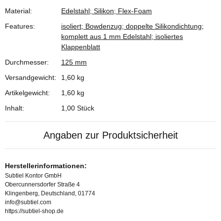
Material:
Edelstahl; Silikon; Flex-Foam
Produkteigenschaft
Wert
Features:
isoliert; Bowdenzug; doppelte Silikondichtung;
komplett aus 1 mm Edelstahl; isoliertes
Klappenblatt
Durchmesser:
125 mm
Versandgewicht:
1,60 kg
Artikelgewicht:
1,60
kg
Inhalt:
1,00 Stück
Angaben zur Produktsicherheit
Herstellerinformationen:
Subtiel Kontor GmbH
Obercunnersdorfer Straße 4
Klingenberg, Deutschland, 01774
info@subtiel.com
https://subtiel-shop.de