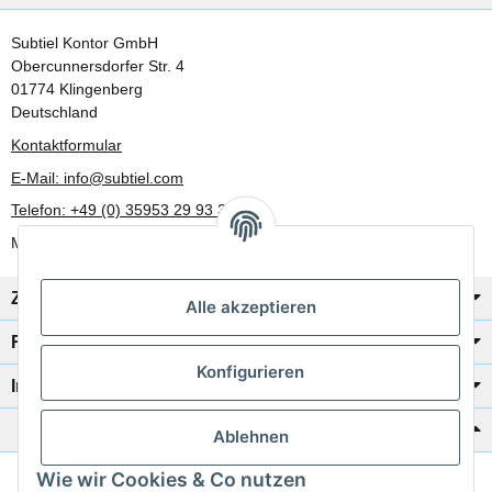
Subtiel Kontor GmbH
Obercunnersdorfer Str. 4
01774 Klingenberg
Deutschland
Kontaktformular
E-Mail: info@subtiel.com
Telefon: +49 (0) 35953 29 93 30
Mo-Fr: 8:00 Uhr - 17:00 Uhr
Zahlung/Versand
Alle akzeptieren
Rechtliches
Konfigurieren
Informationen
Katalog zur Hand?
Ablehnen
Wie wir Cookies & Co nutzen
Zur Schnellbestellung