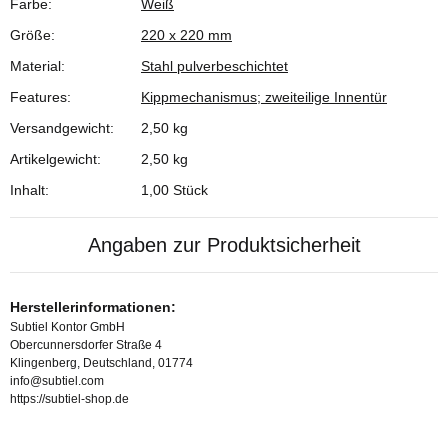
Farbe:
Weiß
Produkteigenschaft
Wert
Größe:
220 x 220 mm
Material:
Stahl pulverbeschichtet
Features:
Kippmechanismus; zweiteilige Innentür
Versandgewicht:
2,50 kg
Artikelgewicht:
2,50
kg
Inhalt:
1,00 Stück
Angaben zur Produktsicherheit
Herstellerinformationen:
Subtiel Kontor GmbH
Obercunnersdorfer Straße 4
Klingenberg, Deutschland, 01774
info@subtiel.com
https://subtiel-shop.de