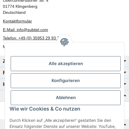
Obercunnersdorfer Str. 4
01774 Klingenberg
Deutschland
Kontaktformular
E-Mail: info@subtiel.com
Telefon: +49 (0) 35953 29 93 30
Mo-Fr: 8:00 Uhr - 17:00 Uhr
Zahlung/Versand
Alle akzeptieren
Rechtliches
Konfigurieren
Informationen
Katalog zur Hand?
Ablehnen
Wie wir Cookies & Co nutzen
Zur Schnellbestellung
Durch Klicken auf „Alle akzeptieren“ gestatten Sie den
Noch kein Katalog?
Einsatz folgender Dienste auf unserer Website: YouTube,