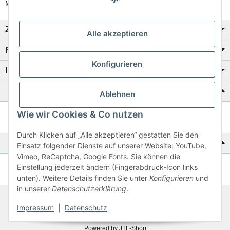
Mo-Fr: 8:00 Uhr - 17:00 Uhr
Zahlung/Versand
Alle akzeptieren
Rechtliches
Konfigurieren
Informationen
Katalog zur Hand?
Ablehnen
Wie wir Cookies & Co nutzen
Zur Schnellbestellung
Durch Klicken auf „Alle akzeptieren“ gestatten Sie den
Noch kein Katalog?
Einsatz folgender Dienste auf unserer Website: YouTube,
Vimeo, ReCaptcha, Google Fonts. Sie können die
Einstellung jederzeit ändern (Fingerabdruck-Icon links
Preisliste anschauen
unten). Weitere Details finden Sie unter
Konfigurieren
und
in unserer
Datenschutzerklärung
.
© 2026 subtiel-shop.de
Impressum
|
Datenschutz
* Alle Preise inkl. gesetzlicher USt.
Powered by
JTL-Shop