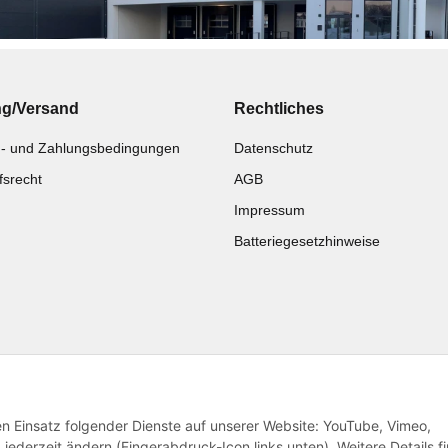
ng/Versand
Rechtliches
- und Zahlungsbedingungen
Datenschutz
fsrecht
AGB
Impressum
Batteriegesetzhinweise
Katalog zur Hand?
Noch kein Katalog?
Zur Schnellbestellung
Preisliste anschauen
den Einsatz folgender Dienste auf unserer Website: YouTube, Vimeo,
jederzeit ändern (Fingerabdruck-Icon links unten). Weitere Details f