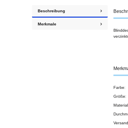
Beschreibung
Beschr
Merkmale
Blindde
verzink
Merkm
Farbe:
Prod
Wert
Größe:
Material
Durchm
Versand