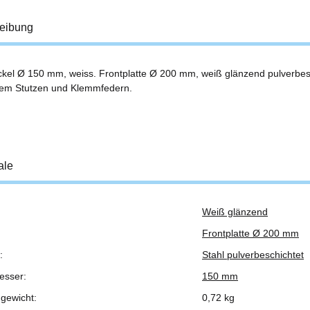
eibung
ckel Ø 150 mm, weiss. Frontplatte Ø 200 mm, weiß glänzend pulverbesc
tem Stutzen und Klemmfedern.
ale
Weiß glänzend
ukteigenschaft
Frontplatte Ø 200 mm
:
Stahl pulverbeschichtet
esser:
150 mm
gewicht:
0,72 kg