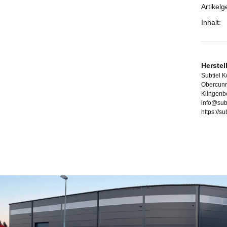
Artikelg
Inhalt:
Herstel
Subtiel 
Obercunn
Klingenb
info@sub
https://s