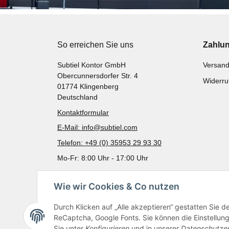
So erreichen Sie uns
Zahlu
Subtiel Kontor GmbH
Versand
Obercunnersdorfer Str. 4
Widerru
01774 Klingenberg
Deutschland
Kontaktformular
E-Mail: info@subtiel.com
Telefon: +49 (0) 35953 29 93 30
Mo-Fr: 8:00 Uhr - 17:00 Uhr
Wie wir Cookies & Co nutzen
Durch Klicken auf „Alle akzeptieren“ gestatten Sie 
ReCaptcha, Google Fonts. Sie können die Einstellung 
Sie unter
Konfigurieren
und in unserer
Datenschutze