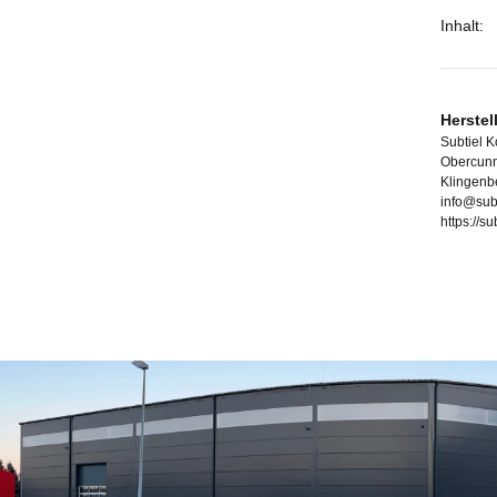
Inhalt:
Herstel
Subtiel 
Obercunn
Klingenb
info@sub
https://s