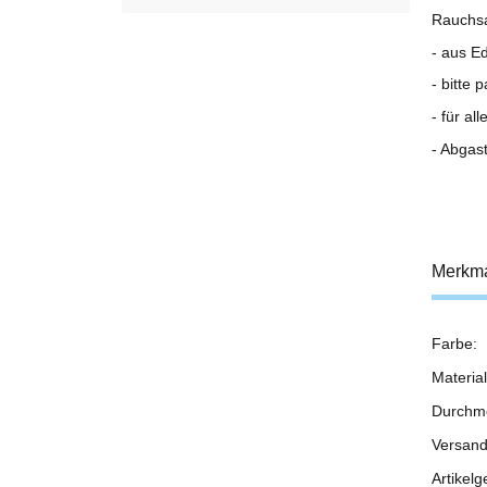
Rauchsa
- aus E
- bitte
- für al
- Abgas
Merkm
Farbe:
Prod
Wert
Material
Durchm
Versand
Artikelg