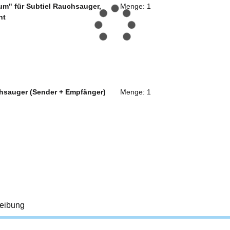
um" für Subtiel Rauchsauger,
Menge: 1
nt
hsauger (Sender + Empfänger)
Menge: 1
eibung