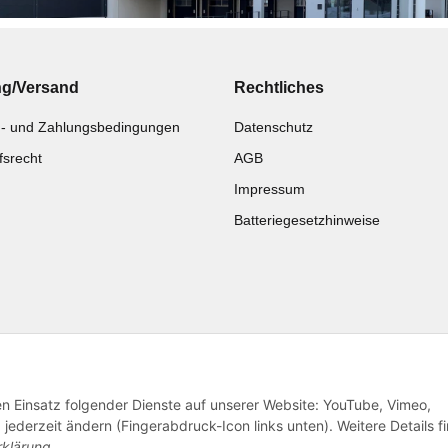
ng/Versand
Rechtliches
- und Zahlungsbedingungen
Datenschutz
fsrecht
AGB
Impressum
Batteriegesetzhinweise
Katalog zur Hand?
Noch kein Katalog?
Zur Schnellbestellung
Preisliste anschauen
den Einsatz folgender Dienste auf unserer Website: YouTube, Vimeo,
jederzeit ändern (Fingerabdruck-Icon links unten). Weitere Details f
rklärung
.