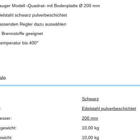
uger Modell ›Quadrat‹ mit Bodenplatte Ø 200 mm
delstahl schwarz pulverbeschichtet
 passenden Regler dazu auswählen
le Brennstoffe geeignet
temperatur bis 400°
ale
Schwarz
ukteigenschaft
:
Edelstahl pulverbeschichtet
esser:
200 mm
gewicht:
10,00 kg
ewicht:
10,00
kg