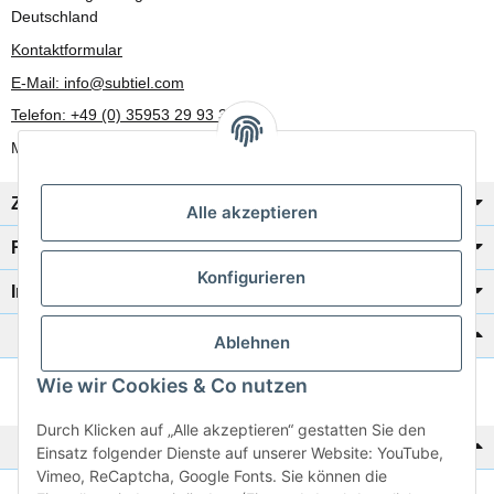
Deutschland
Kontaktformular
E-Mail: info@subtiel.com
Telefon: +49 (0) 35953 29 93 30
Mo-Fr: 8:00 Uhr - 17:00 Uhr
Zahlung/Versand
Alle akzeptieren
Rechtliches
Konfigurieren
Informationen
Katalog zur Hand?
Ablehnen
Wie wir Cookies & Co nutzen
Zur Schnellbestellung
Durch Klicken auf „Alle akzeptieren“ gestatten Sie den
Noch kein Katalog?
Einsatz folgender Dienste auf unserer Website: YouTube,
Vimeo, ReCaptcha, Google Fonts. Sie können die