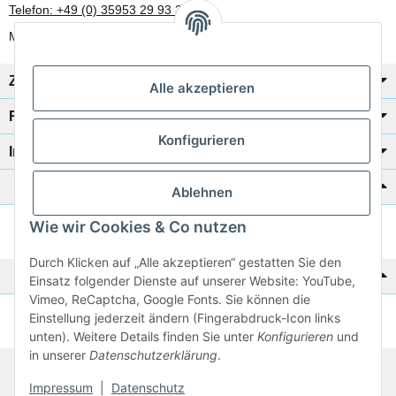
Telefon: +49 (0) 35953 29 93 30
Mo-Fr: 8:00 Uhr - 17:00 Uhr
Zahlung/Versand
Alle akzeptieren
Rechtliches
Konfigurieren
Informationen
Katalog zur Hand?
Ablehnen
Wie wir Cookies & Co nutzen
Zur Schnellbestellung
Durch Klicken auf „Alle akzeptieren“ gestatten Sie den
Noch kein Katalog?
Einsatz folgender Dienste auf unserer Website: YouTube,
Vimeo, ReCaptcha, Google Fonts. Sie können die
Einstellung jederzeit ändern (Fingerabdruck-Icon links
Preisliste anschauen
unten). Weitere Details finden Sie unter
Konfigurieren
und
in unserer
Datenschutzerklärung
.
© 2026 subtiel-shop.de
Impressum
|
Datenschutz