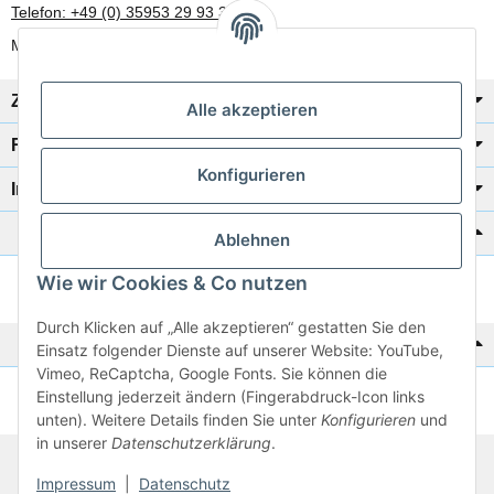
Telefon: +49 (0) 35953 29 93 30
Mo-Fr: 8:00 Uhr - 17:00 Uhr
Zahlung/Versand
Alle akzeptieren
Rechtliches
Konfigurieren
Informationen
Katalog zur Hand?
Ablehnen
Wie wir Cookies & Co nutzen
Zur Schnellbestellung
Durch Klicken auf „Alle akzeptieren“ gestatten Sie den
Noch kein Katalog?
Einsatz folgender Dienste auf unserer Website: YouTube,
Vimeo, ReCaptcha, Google Fonts. Sie können die
Einstellung jederzeit ändern (Fingerabdruck-Icon links
Preisliste anschauen
unten). Weitere Details finden Sie unter
Konfigurieren
und
in unserer
Datenschutzerklärung
.
© 2026 subtiel-shop.de
Impressum
|
Datenschutz