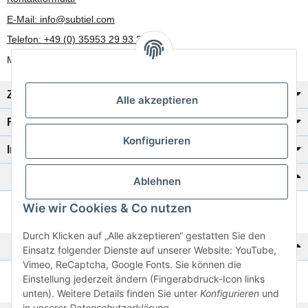
E-Mail: info@subtiel.com
Telefon: +49 (0) 35953 29 93 30
Mo-Fr: 8:00 Uhr - 17:00 Uhr
Zahlung/Versand
Alle akzeptieren
Rechtliches
Konfigurieren
Informationen
Katalog zur Hand?
Ablehnen
Wie wir Cookies & Co nutzen
Zur Schnellbestellung
Durch Klicken auf „Alle akzeptieren“ gestatten Sie den
Noch kein Katalog?
Einsatz folgender Dienste auf unserer Website: YouTube,
Vimeo, ReCaptcha, Google Fonts. Sie können die
Einstellung jederzeit ändern (Fingerabdruck-Icon links
Preisliste anschauen
unten). Weitere Details finden Sie unter
Konfigurieren
und
in unserer
Datenschutzerklärung
.