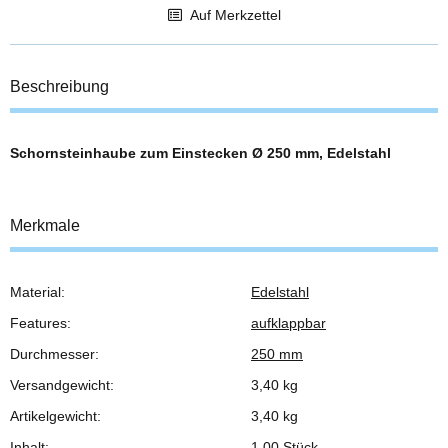
Auf Merkzettel
Beschreibung
Schornsteinhaube zum Einstecken Ø 250 mm, Edelstahl
Merkmale
Material:
Edelstahl
Produkteigenschaft
Wert
Features:
aufklappbar
Durchmesser:
250 mm
Versandgewicht:
3,40 kg
Artikelgewicht:
3,40
kg
Inhalt:
1,00 Stück