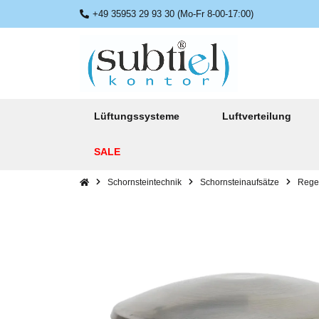
+49 35953 29 93 30 (Mo-Fr 8-00-17:00)
Lüftungssysteme
Luftverteilung
SALE
Schornsteintechnik
Schornsteinaufsätze
Rege