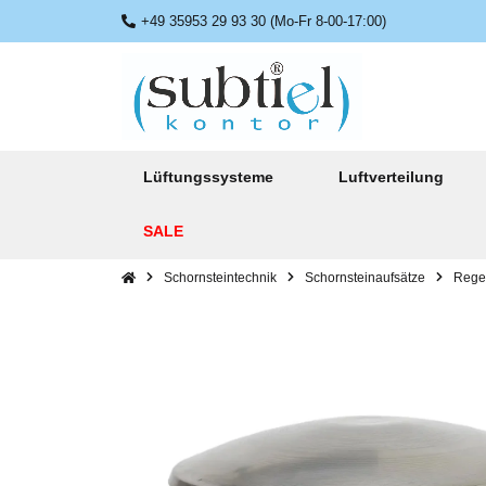
+49 35953 29 93 30 (Mo-Fr 8-00-17:00)
Lüftungssysteme
Luftverteilung
SALE
Schornsteintechnik
Schornsteinaufsätze
Rege