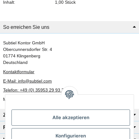
Inhalt:
1,00 Stück
Produkteigenschaft
Wert
So erreichen Sie uns
Subtiel Kontor GmbH
Obercunnersdorfer Str. 4
01774 Klingenberg
Deutschland
Kontaktformular
E-Mail: info@subtiel.com
Telefon: +49 (0) 35953 29 93 30
Mo-Fr: 8:00 Uhr - 17:00 Uhr
Zahlung/Versand
Alle akzeptieren
Rechtliches
Konfigurieren