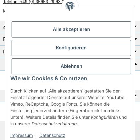
Telefon: +49 (0) 35953 29 93 30
Mo-Fr: 8:00 Uhr - 17:00 Uhr
Zahlung/Versand
Alle akzeptieren
Rechtliches
Konfigurieren
Informationen
Katalog zur Hand?
Ablehnen
Wie wir Cookies & Co nutzen
Zur Schnellbestellung
Durch Klicken auf „Alle akzeptieren“ gestatten Sie den
Noch kein Katalog?
Einsatz folgender Dienste auf unserer Website: YouTube,
Vimeo, ReCaptcha, Google Fonts. Sie können die
Einstellung jederzeit ändern (Fingerabdruck-Icon links
Preisliste anschauen
unten). Weitere Details finden Sie unter
Konfigurieren
und
in unserer
Datenschutzerklärung
.
© 2026 subtiel-shop.de
Impressum
|
Datenschutz
* Alle Preise inkl. gesetzlicher USt.