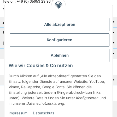
Telefon: +49 (0) 35953 29 93 30
Mo-Fr: 8:00 Uhr - 17:00 Uhr
Zahlung/Versand
Alle akzeptieren
Rechtliches
Konfigurieren
Informationen
Katalog zur Hand?
Ablehnen
Wie wir Cookies & Co nutzen
Zur Schnellbestellung
Durch Klicken auf „Alle akzeptieren“ gestatten Sie den
Noch kein Katalog?
Einsatz folgender Dienste auf unserer Website: YouTube,
Vimeo, ReCaptcha, Google Fonts. Sie können die
Einstellung jederzeit ändern (Fingerabdruck-Icon links
Preisliste anschauen
unten). Weitere Details finden Sie unter
Konfigurieren
und
in unserer
Datenschutzerklärung
.
© 2026 subtiel-shop.de
Impressum
|
Datenschutz
* Alle Preise inkl. gesetzlicher USt.