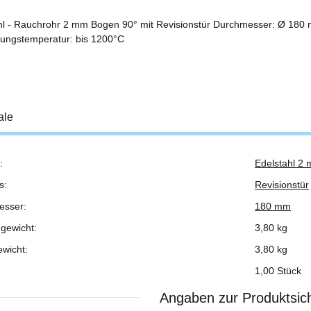
hl - Rauchrohr 2 mm Bogen 90° mit Revisionstür Durchmesser: Ø 180
ngstemperatur: bis 1200°C
ale
:
Edelstahl 2
ukteigenschaft
s:
Revisionstür
esser:
180 mm
gewicht:
3,80 kg
ewicht:
3,80
kg
1,00 Stück
Angaben zur Produktsich