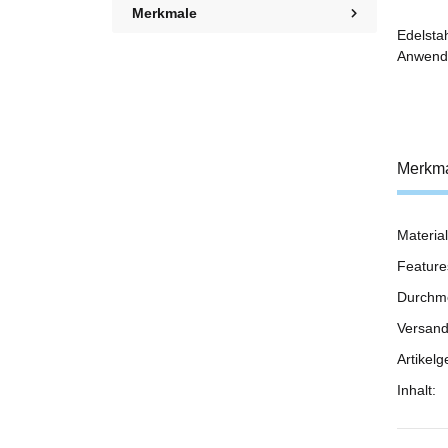
Merkmale
Edelsta
Anwendu
Merkm
Material
Prod
Wert
Feature
Durchm
Versand
Artikelg
Inhalt: