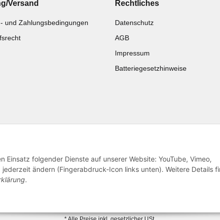
ng/Versand
Rechtliches
- und Zahlungsbedingungen
Datenschutz
fsrecht
AGB
Impressum
Batteriegesetzhinweise
Katalog zur Hand?
Noch kein Katalog?
Zur Schnellbestellung
Preisliste anschauen
den Einsatz folgender Dienste auf unserer Website: YouTube, Vimeo,
jederzeit ändern (Fingerabdruck-Icon links unten). Weitere Details f
rklärung
.
© 2026 subtiel-shop.de
* Alle Preise inkl. gesetzlicher USt.