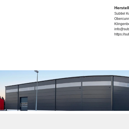
Herstel
Subtiel 
Obercunn
Klingenb
info@sub
https://s