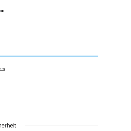
 mm
 mm
erheit