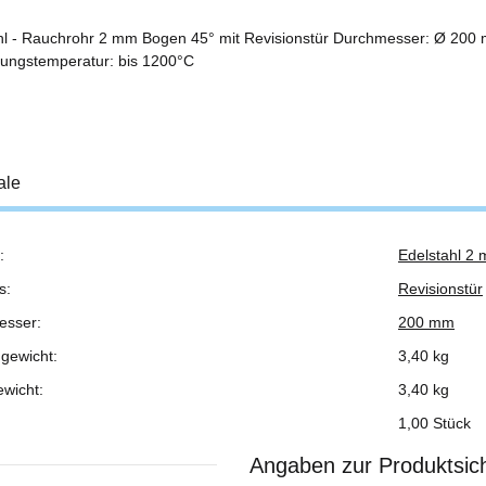
hl - Rauchrohr 2 mm Bogen 45° mit Revisionstür Durchmesser: Ø 200
ngstemperatur: bis 1200°C
ale
:
Edelstahl 2
ukteigenschaft
s:
Revisionstür
esser:
200 mm
gewicht:
3,40 kg
ewicht:
3,40
kg
1,00 Stück
Angaben zur Produktsich