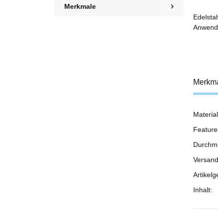
Merkmale
Edelsta
Anwendu
Merkm
Material
Prod
Wert
Feature
Durchm
Versand
Artikelg
Inhalt: