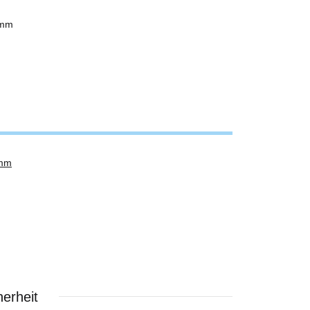
 mm
 mm
erheit