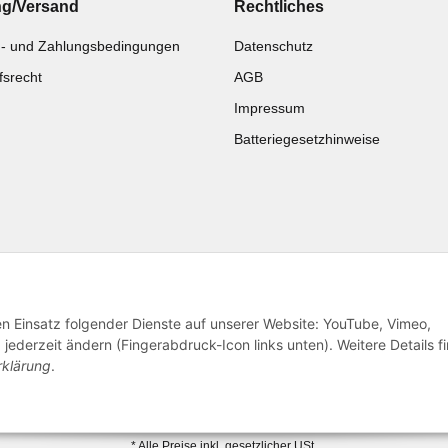
ng/Versand
Rechtliches
- und Zahlungsbedingungen
Datenschutz
fsrecht
AGB
Impressum
Batteriegesetzhinweise
Katalog zur Hand?
Noch kein Katalog?
Zur Schnellbestellung
Preisliste anschauen
den Einsatz folgender Dienste auf unserer Website: YouTube, Vimeo,
jederzeit ändern (Fingerabdruck-Icon links unten). Weitere Details f
rklärung
.
© 2026 subtiel-shop.de
* Alle Preise inkl. gesetzlicher USt.