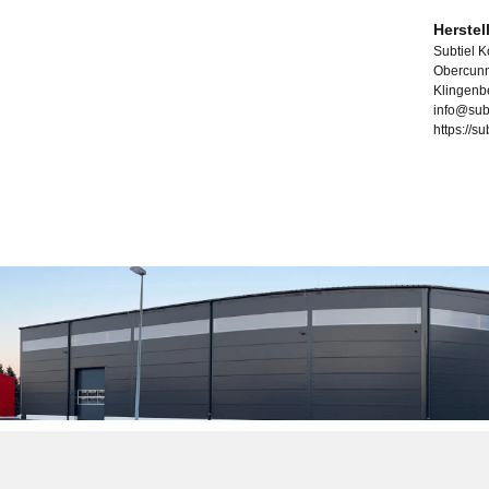
Herstel
Subtiel 
Obercunn
Klingenb
info@sub
https://s